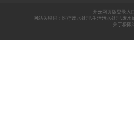
开云网页版登录入口
网站关键词：医疗废水处理,生活污水处理,废水
关于极限