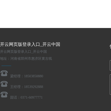
开云网页版登录入口_开云中国
开云网页版登录入口_开云中国
地址：河南省郑州市惠济区黄古线
梁经理：18503850880
王经理：18539292888
固话：0371-60977771