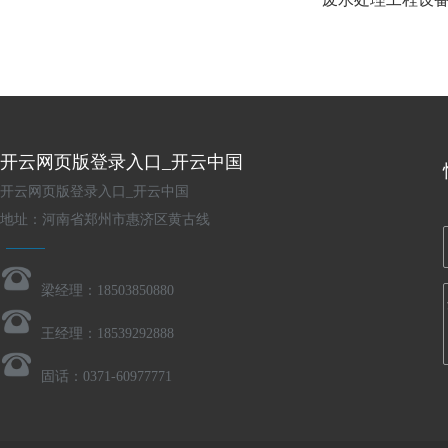
开云网页版登录入口_开云中国
开云网页版登录入口_开云中国
地址：河南省郑州市惠济区黄古线
梁经理：18503850880
王经理：18539292888
固话：0371-60977771