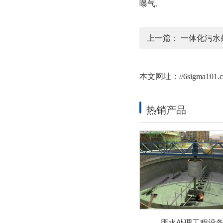
曝气.
上一篇：
一体化污水
本文网址：
//6sigma101.
热销产品
废水处理工程设