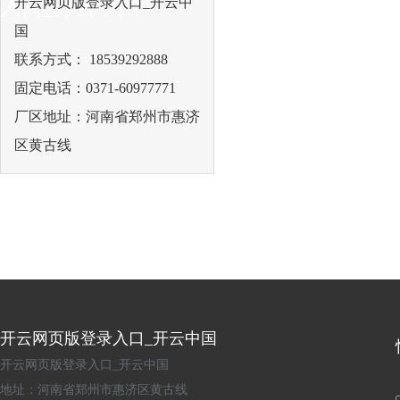
开云网页版登录入口_开云中
入口_开云中国
国
联系方式： 18539292888
固定电话：0371-60977771
厂区地址：河南省郑州市惠济
区黄古线
开云网页版登录入口_开云中国
开云网页版登录入口_开云中国
地址：河南省郑州市惠济区黄古线