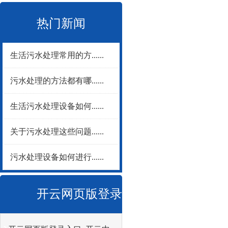
热门新闻
生活污水处理常用的方......
污水处理的方法都有哪......
生活污水处理设备如何......
关于污水处理这些问题......
污水处理设备如何进行......
开云网页版登录