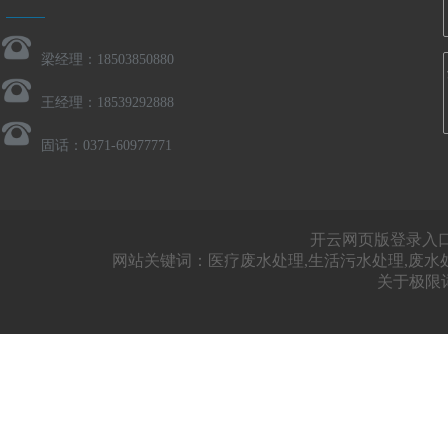
梁经理：18503850880
王经理：18539292888
固话：0371-60977771
开云网页版登录入口
网站关键词：医疗废水处理,生活污水处理,废水
关于极限