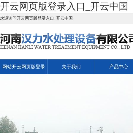
开云网页版登录入口_开云中国
欢迎访问开云网页版登录入口_开云中国
网站开云网页版登录
关于我们
产品中心
入口_开云中国