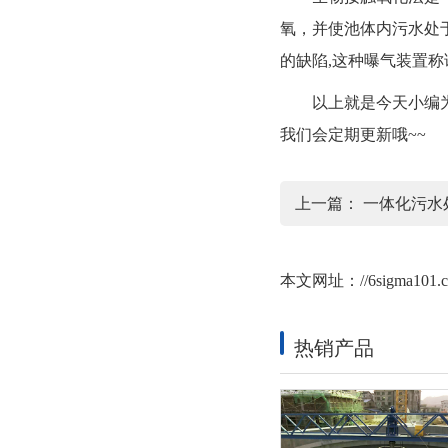
氧，并使池体内污水处
的缺陷,这种曝气装置
以上就是今天小编为大
我们会定期更新哦~~
上一篇：
一体化污水
本文网址：
//6sigma101.
热销产品