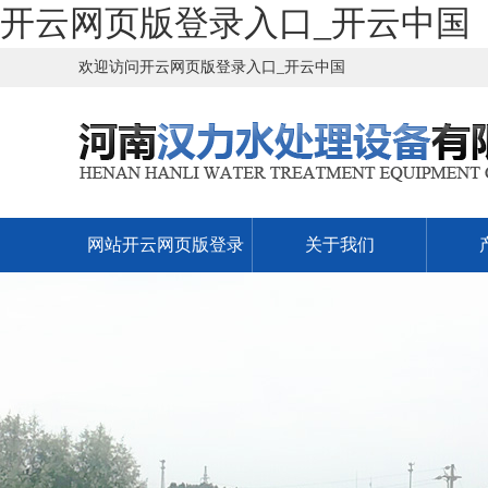
开云网页版登录入口_开云中国
欢迎访问开云网页版登录入口_开云中国
网站开云网页版登录
关于我们
开云网
入口_开云中国
潜
污水
污