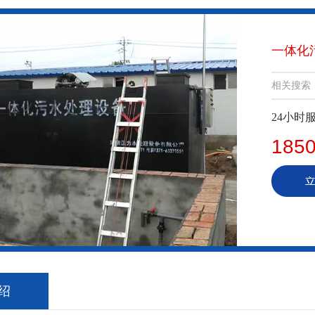
一体化
相关搜索
24小时
185
绍