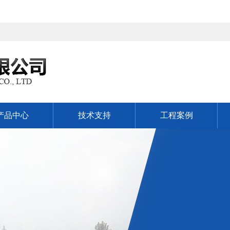
产品中心
技术支持
工程案例
页版登录入口_
开
开云中国
气浮机
水搅拌机
处理设备配件
水沉淀池