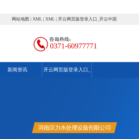
网站地图
|
XML
|
XML
|
开云网页版登录入口_开云中国
0371-60977771
新闻资讯
开云网页版登录入口_
云网页版登录入口_
开云中国
开云中国
行业资讯
常见问题