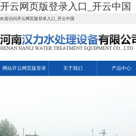
开云网页版登录入口_开云中国
欢迎访问开云网页版登录入口_开云中国
网站开云网页版登录
关于我们
产品中心
入口_开云中国