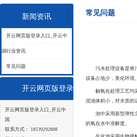
常见问题
新闻资讯
开云网页版登录入口_开云中
国
行业资讯
常见问题
污水处理设备是将污水
设备占地少，美化环境
开云网页版登录
触氧化处理工艺均采用
泥池体积小，对水质的
开云网页版登录入口_开云中
入口_开云中国
池中采用新型弹性立体
国
的氧在水中溶解度。
联系方式： 18539292888
生化池采用生物接触氧