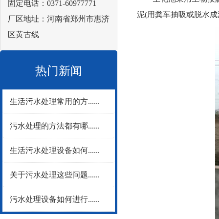
固定电话：0371-60977771
泥(用粪车抽吸或脱水成
厂区地址：河南省郑州市惠济
区黄古线
热门新闻
生活污水处理常用的方......
污水处理的方法都有哪......
生活污水处理设备如何......
关于污水处理这些问题......
污水处理设备如何进行......