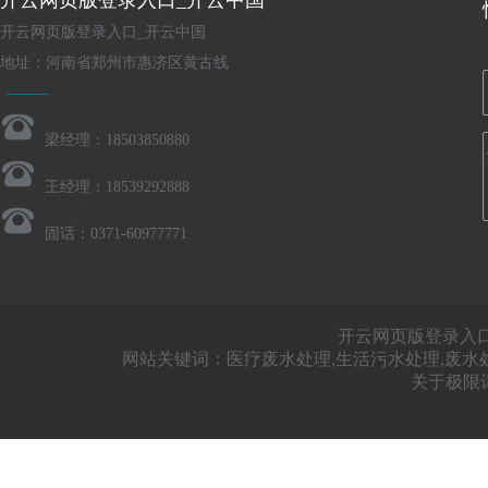
开云网页版登录入口_开云中国
开云网页版登录入口_开云中国
地址：河南省郑州市惠济区黄古线
梁经理：18503850880
王经理：18539292888
固话：0371-60977771
开云网页版登录入口
网站关键词：医疗废水处理,生活污水处理,废水
关于极限