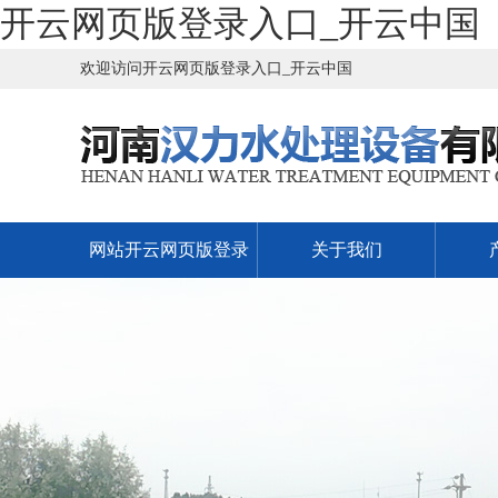
开云网页版登录入口_开云中国
欢迎访问开云网页版登录入口_开云中国
网站开云网页版登录
关于我们
入口_开云中国