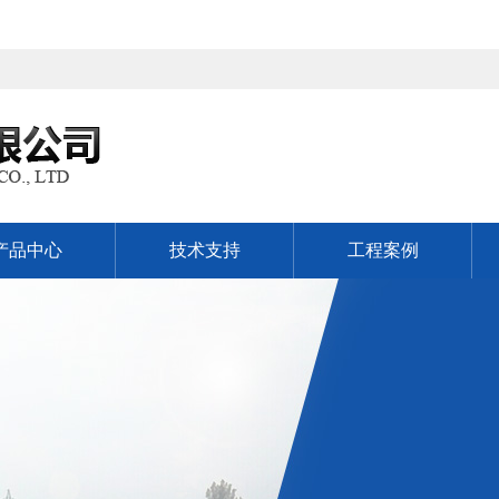
产品中心
技术支持
工程案例