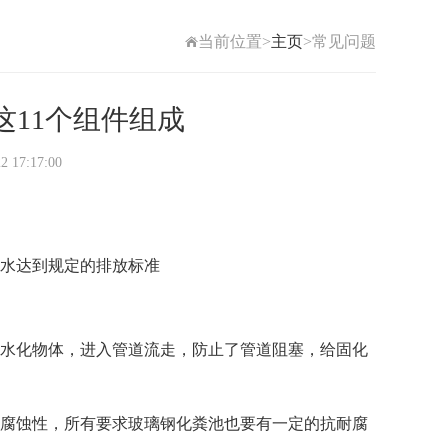
当前位置>
主页
>常见问题
这11个组件组成
7:17:00
水达到规定的排放标准
水化物体，进入管道流走，防止了管道阻塞，给固化
腐蚀性，所有要求玻璃钢化粪池也要有一定的抗耐腐