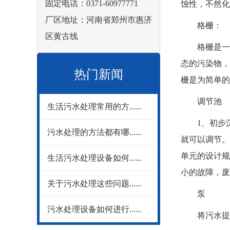
固定电话：0371-60977771
蚀性，不然化
厂区地址：河南省郑州市惠济
格栅：
区黄古线
格栅是一组
态的污染物，
热门新闻
栅是为简单的
调节池
生活污水处理常用的方......
1、初步沉降
污水处理的方法都有哪......
就可以调节。
单元的设计规
生活污水处理设备如何......
小的故障，废
关于污水处理这些问题......
泵
污水处理设备如何进行......
将污水提升