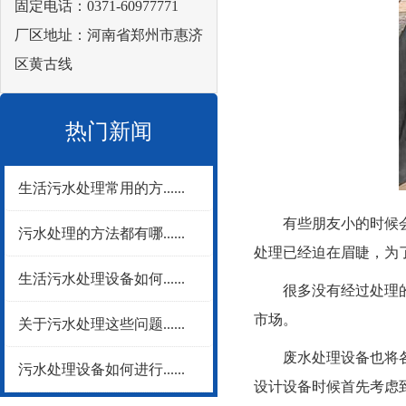
固定电话：0371-60977771
厂区地址：河南省郑州市惠济
区黄古线
热门新闻
生活污水处理常用的方......
有些朋友小的时候会喜
污水处理的方法都有哪......
处理已经迫在眉睫，为
生活污水处理设备如何......
很多没有经过处理的废
市场。
关于污水处理这些问题......
废水处理设备也将各个
污水处理设备如何进行......
设计设备时候首先考虑