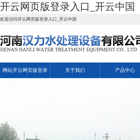
开云网页版登录入口_开云中国
欢迎访问开云网页版登录入口_开云中国
网站开云网页版登录
关于我们
产品中心
入口_开云中国