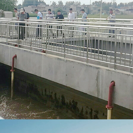
一体化污水处理
机械格栅