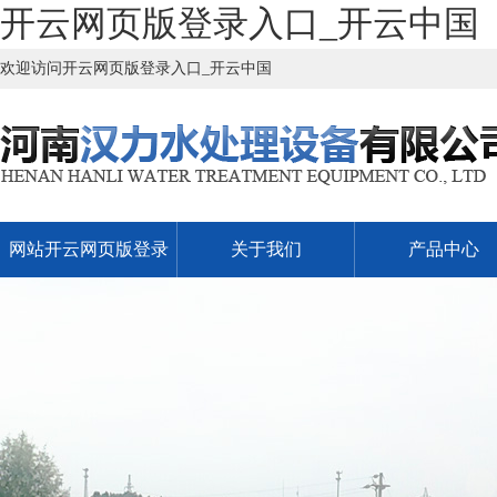
开云网页版登录入口_开云中国
欢迎访问开云网页版登录入口_开云中国
网站开云网页版登录
关于我们
产品中心
开云网页版登录入
入口_开云中国
开云中国
气浮机
潜水搅拌机
污水处理设备配
污水沉淀池