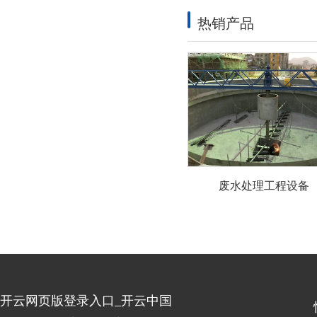
热销产品
废水处理工程设备
开云网页版登录入口_开云中国