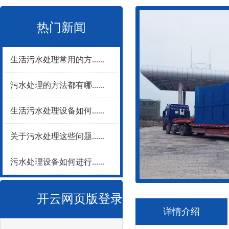
热门新闻
生活污水处理常用的方......
污水处理的方法都有哪......
生活污水处理设备如何......
关于污水处理这些问题......
污水处理设备如何进行......
开云网页版登录
详情介绍