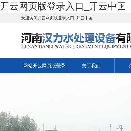
开云网页版登录入口_开云中国
欢迎访问开云网页版登录入口_开云中国
网站开云网页版登录
关于我们
开云网
入口_开云中国
潜
污水
污