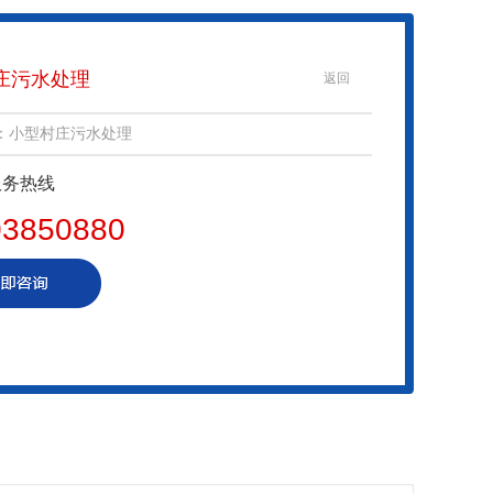
庄污水处理
返回
：小型村庄污水处理
服务热线
03850880