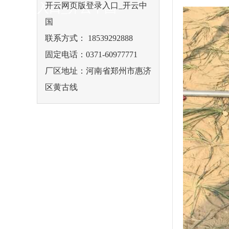
开云网页版登录入口_开云中
入口_开云中国
国
联系方式： 18539292888
固定电话：0371-60977771
厂区地址：河南省郑州市惠济
区黄古线