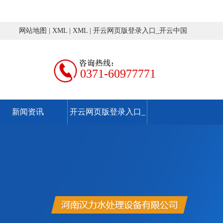
网站地图
|
XML
|
XML
|
开云网页版登录入口_开云中国
0371-60977771
新闻资讯
开云网页版登录入口_
云网页版登录入口_
开云中国
开云中国
行业资讯
常见问题