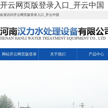
开云网页版登录入口_开云中国
欢迎访问开云网页版登录入口_开云中国
网站开云网页版登录
关于我们
产品中心
入口_开云中国