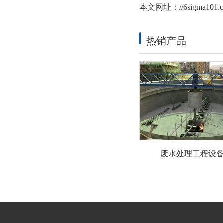
本文网址：
//6sigma101.
热销产品
废水处理工程设