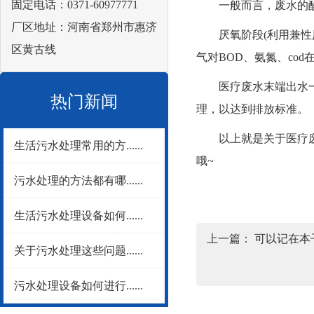
固定电话：0371-60977771
一般而言，废水的酸碱
厂区地址：河南省郑州市惠济
厌氧阶段(利用兼性厌
区黄古线
气对BOD、氨氮、co
医疗废水末端出水一般低
热门新闻
理，以达到排放标准。
以上就是关于医疗废水
生活污水处理常用的方......
哦~
污水处理的方法都有哪......
生活污水处理设备如何......
上一篇：
可以记在本
关于污水处理这些问题......
污水处理设备如何进行......