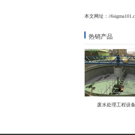
本文网址：
//6sigma101.
热销产品
废水处理工程设