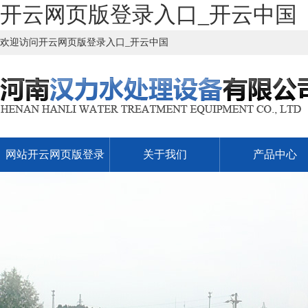
开云网页版登录入口_开云中国
欢迎访问开云网页版登录入口_开云中国
网站开云网页版登录
关于我们
产品中心
入口_开云中国