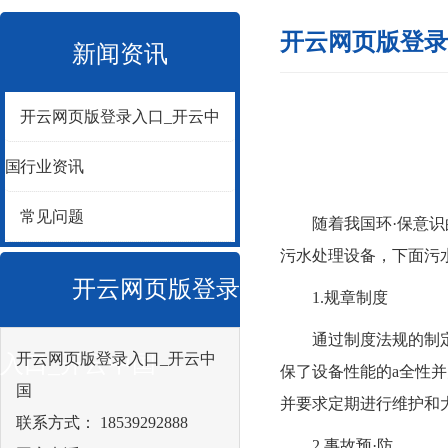
开云网页版登录
新闻资讯
开云网页版登录入口_开云中
国
行业资讯
常见问题
随着我国环·保意识的
污水处理设备，下面污
开云网页版登录
1.规章制度
通过制度法规的制定，
开云网页版登录入口_开云中
入口_开云中国
保了设备性能的a全性
国
并要求定期进行维护和
联系方式： 18539292888
2.事故预·防