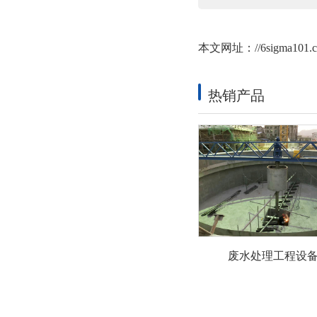
本文网址：
//6sigma101.
热销产品
废水处理工程设