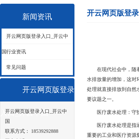
开云网页版登录
新闻资讯
开云网页版登录入口_开云中
国
行业资讯
常见问题
在现代社会中，随着医
水排放量的增加，这对
开云网页版登录
处理就直接排放到自然
要议题之一。
开云网页版登录入口_开云中
入口_开云中国
医疗废水处理：守护
国
医疗废水处理是指通过
联系方式： 18539292888
重要的工业和医疗资源