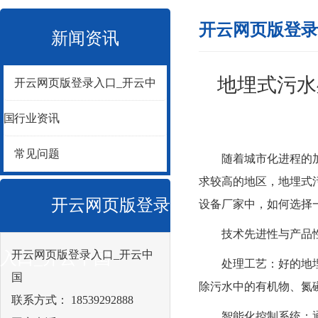
开云网页版登录
新闻资讯
地埋式污水
开云网页版登录入口_开云中
国
行业资讯
常见问题
随着城市化进程的加快
求较高的地区，地埋式
开云网页版登录
设备厂家
中，如何选择
技术先进性与产品
开云网页版登录入口_开云中
入口_开云中国
处理工艺：好的地埋式污
国
除污水中的有机物、氮
联系方式： 18539292888
智能化控制系统：通过