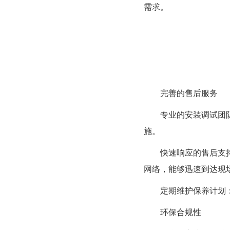
需求。
完善的售后服务
专业的安装调试团队：
施。
快速响应的售后支持：
网络，能够迅速到达现
定期维护保养计划：提
环保合规性