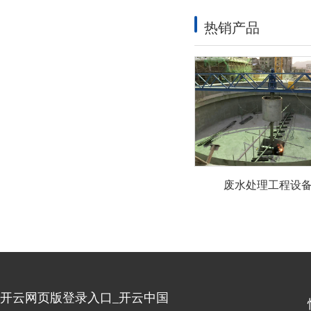
热销产品
废水处理工程设
开云网页版登录入口_开云中国