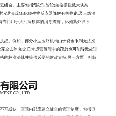
组合。主要包括预处理阶段(如格栅拦截大块杂
活性污泥法或MBR膜生物反应器降解有机物)以及三级深
还有专门用于灭活病原体的消毒措施，比如紫外线照
挑战。例如，部分小型医疗机构由于资金限制无法投
段完全去除;加之日常运营管理中的疏忽也可能导致处理
格的标准法规并提供必要的财政支持;另一方面，则鼓
不可或缺。医院内部应建立健全的管理制度，包括但