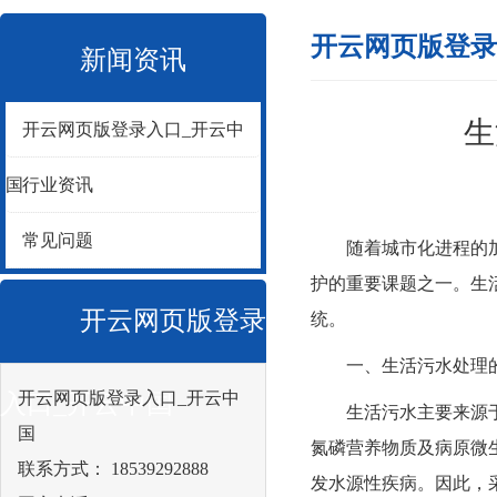
开云网页版登录
新闻资讯
生
开云网页版登录入口_开云中
国
行业资讯
常见问题
随着城市化进程的加速
护的重要课题之一。
生
开云网页版登录
统。
一、生活污水处理的
开云网页版登录入口_开云中
入口_开云中国
生活污水主要来源于居
国
氮磷营养物质及病原微
联系方式： 18539292888
发水源性疾病。因此，