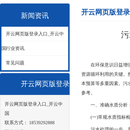
开云网页版登录
新闻资讯
污
开云网页版登录入口_开云中
国
行业资讯
常见问题
在环保意识日益增强与
资源循环利用的关键。
开云网页版登录
本预算等多重因素。
污
参考。
开云网页版登录入口_开云中
入口_开云中国
一、准确水质分析：
国
(一)常规水质指标
联系方式： 18539292888
污水处理的一步，是对污