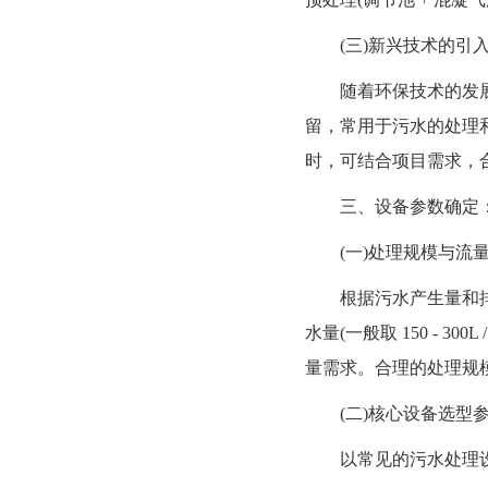
(三)新兴技术的引
随着环保技术的发展，
留，常用于污水的处理
时，可结合项目需求，
三、设备参数确定：
(一)处理规模与流
根据污水产生量和排放
水量(一般取 150 - 
量需求。合理的处理规模
(二)核心设备选型
以常见的污水处理设