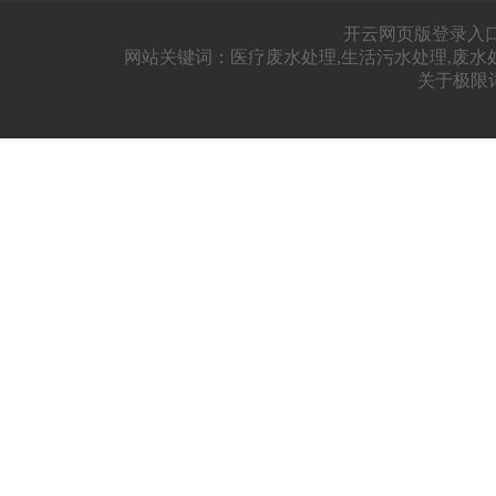
开云网页版登录入口
网站关键词：医疗废水处理,生活污水处理,废水
关于极限