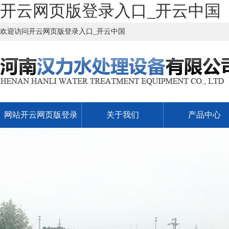
开云网页版登录入口_开云中国
欢迎访问开云网页版登录入口_开云中国
网站开云网页版登录
关于我们
产品中心
入口_开云中国