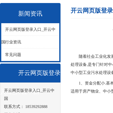
开云网页版登录
新闻资讯
开云网页版登录入口_开云中
国
行业资讯
常见问题
随着社会工业化发展,
处理设备
,是专门针对
开云网页版登录
中小型工业污水处理设
1、资金分配小.基本
开云网页版登录入口_开云中
入口_开云中国
适用于房产物业、中小
国
联系方式： 18539292888