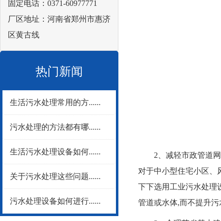
固定电话：0371-60977771
厂区地址：河南省郑州市惠济
区黄古线
热门新闻
生活污水处理常用的方......
污水处理的方法都有哪......
生活污水处理设备如何......
2、减轻市政管道网基
对于中小型住宅小区、
关于污水处理这些问题......
下下选用工业污水处理设
污水处理设备如何进行......
管道或水体,而不提升污