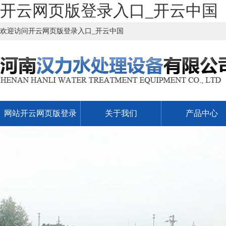
开云网页版登录入口_开云中国
欢迎访问开云网页版登录入口_开云中国
网站开云网页版登录
关于我们
产品中心
入口_开云中国