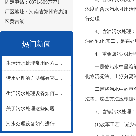
固定电话：0371-60977771
浓度的含汞污水可用活
厂区地址：河南省郑州市惠济
行处理。
区黄古线
3、含油污水处理：污
油的乳化;其二，是在
热门新闻
4、重金属污水处理
生活污水处理常用的方......
一是使污水中呈溶解状
化物沉淀法、上浮分离法
污水处理的方法都有哪......
二是将污水中的重金属
生活污水处理设备如何......
法等。这些方法应根据
关于污水处理这些问题......
5、含氰污水处理：
污水处理设备如何进行......
(1)改革工艺，减少