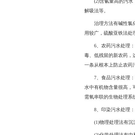
(2)含氰量高的污水，
解吸法等。
治理方法有碱性氯化法
用较广，硫酸亚铁法处
6、农药污水处理：农
毒、低残留的新农药，
一条从根本上防止农药
7、食品污水处理：食
水中有机物含量很高，可
需氧串联的生物处理系
8、印染污水处理：
(1)物理处理法有沉
(2)化学处理法有中