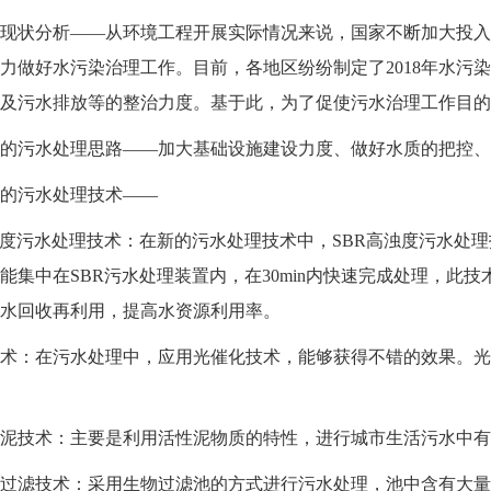
状分析——从环境工程开展实际情况来说，国家不断加大投入
力做好水污染治理工作。目前，各地区纷纷制定了2018年水污
及污水排放等的整治力度。基于此，为了促使污水治理工作目的
污水处理思路——加大基础设施建设力度、做好水质的把控、
污水处理技术——
污水处理技术：在新的污水处理技术中，SBR高浊度污水处理
能集中在SBR污水处理装置内，在30min内快速完成处理，此
水回收再利用，提高水资源利用率。
：在污水处理中，应用光催化技术，能够获得不错的效果。光
技术：主要是利用活性泥物质的特性，进行城市生活污水中有
滤技术：采用生物过滤池的方式进行污水处理，池中含有大量