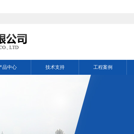
产品中心
技术支持
工程案例