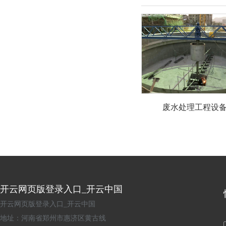
废水处理工程设
开云网页版登录入口_开云中国
开云网页版登录入口_开云中国
地址：河南省郑州市惠济区黄古线