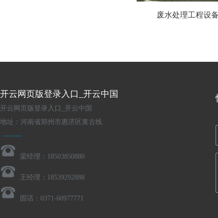
废水处理工程设
开云网页版登录入口_开云中国
开云网页版登录入口_开云中国
地址：河南省郑州市惠济区黄古线
梁经理：18503850880
王经理：18539292888
固话：0371-60977771