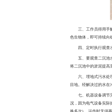
三、工作员得用手触碰
色生物体，即可持续向
四、定时执行观查水里
五、要观查二沉池水流
将二沉池中的淤泥提高至
六、埋地式污水处理设
目地。经解决过的水在冷
七、机器设备调节完毕
况，因为电气设备实际操
换多次) ，运作时无须再