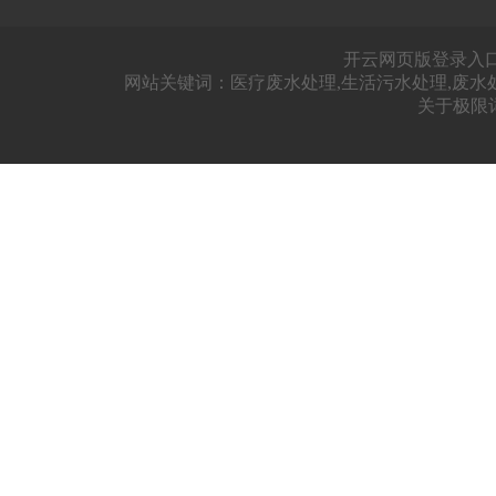
开云网页版登录入口
网站关键词：医疗废水处理,生活污水处理,废水
关于极限