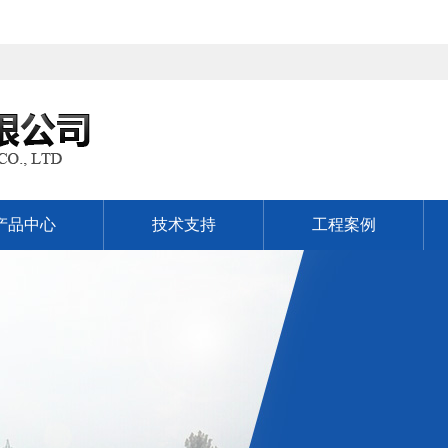
产品中心
技术支持
工程案例