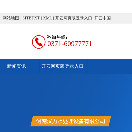
网站地图
|
SITETXT
|
XML
|
开云网页版登录入口_开云中国
0371-60977771
新闻资讯
开云网页版登录入口_
开云中国