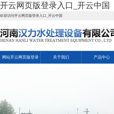
开云网页版登录入口_开云中国
欢迎访问开云网页版登录入口_开云中国
网站开云网页版登录
关于我们
产品中心
入口_开云中国