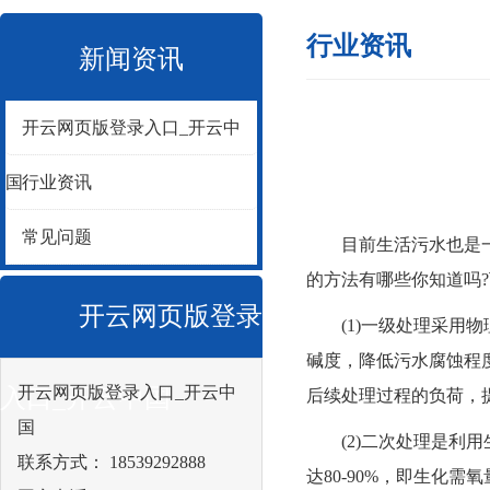
行业资讯
新闻资讯
开云网页版登录入口_开云中
国
行业资讯
常见问题
目前生活污水也是一项
的方法有哪些你知道吗
开云网页版登录
(1)一级处理采用物
碱度，降低污水腐蚀程度
开云网页版登录入口_开云中
入口_开云中国
后续处理过程的负荷，
国
(2)二次处理是利用
联系方式： 18539292888
达80-90%，即生化