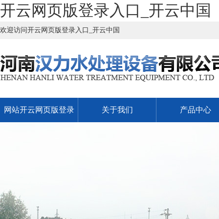
开云网页版登录入口_开云中国
欢迎访问开云网页版登录入口_开云中国
网站开云网页版登录
关于我们
产品中心
入口_开云中国