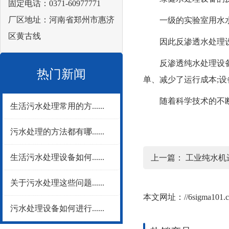
固定电话：0371-60977771
厂区地址：河南省郑州市惠济
一级的实验室用水水质要
区黄古线
因此反渗透水处理设
反渗透纯水处理设备可
热门新闻
单、减少了运行成本;设
随着科学技术的不断
生活污水处理常用的方......
污水处理的方法都有哪......
生活污水处理设备如何......
上一篇：
工业纯水机
关于污水处理这些问题......
本文网址：
//6sigma101.
污水处理设备如何进行......