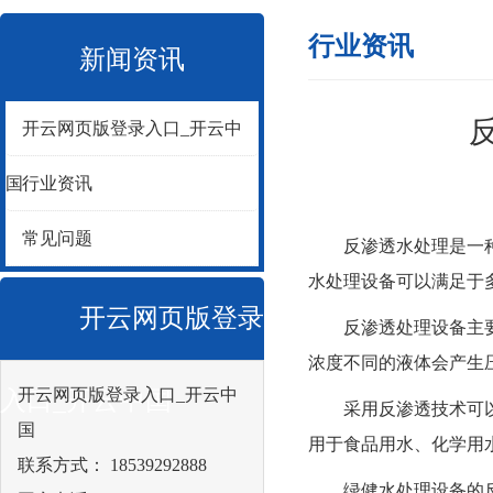
行业资讯
新闻资讯
开云网页版登录入口_开云中
国
行业资讯
常见问题
反渗透水处理是一种可
水处理设备可以满足于
开云网页版登录
反渗透处理设备主要由
浓度不同的液体会产生
开云网页版登录入口_开云中
入口_开云中国
采用反渗透技术可以将
国
用于食品用水、化学用
联系方式： 18539292888
绿健水处理设备的反渗透纯