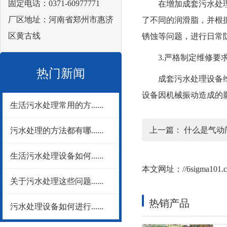
固定电话：0371-60977771
在增加成套污水处理设
厂区地址：河南省郑州市惠济
了不同的润滑脂，并根
区黄古线
锈蚀等问题，进行日常
3.严格制定维修要
热门新闻
成套污水处理设备维护
设备因机械振动造成的
生活污水处理常用的方......
上一篇：
什么是气动
污水处理的方法都有哪......
生活污水处理设备如何......
本文网址：
//6sigma101.
关于污水处理这些问题......
热销产品
污水处理设备如何进行......