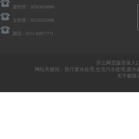
梁经理：18503850880
王经理：18539292888
固话：0371-60977771
开云网页版登录入口
网站关键词：医疗废水处理,生活污水处理,废水
关于极限