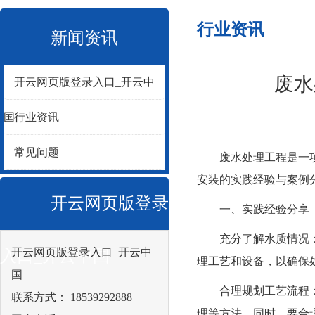
行业资讯
新闻资讯
废水
开云网页版登录入口_开云中
国
行业资讯
常见问题
废水处理工程是一项技
安装的实践经验与案例
开云网页版登录
一、实践经验分享
充分了解水质情况：在
开云网页版登录入口_开云中
入口_开云中国
理工艺和设备，以确保
国
合理规划工艺流程：在
联系方式： 18539292888
理等方法。同时，要合