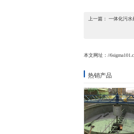
上一篇：
一体化污水
本文网址：
//6sigma101.
热销产品