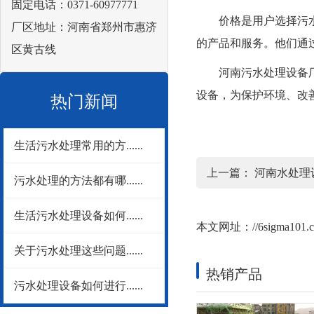
固定电话：0371-60977771
价格是用户选择污水处
厂区地址：河南省郑州市惠济
的产品和服务。他们通
区黄古线
河南污水处理设备厂家
设备，为保护环境、改
热门新闻
生活污水处理常用的方......
上一篇：
河南水处理
污水处理的方法都有哪......
生活污水处理设备如何......
本文网址：
//6sigma101.
关于污水处理这些问题......
热销产品
污水处理设备如何进行......