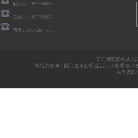
梁经理：18503850880
王经理：18539292888
固话：0371-60977771
开云网页版登录入口
网站关键词：医疗废水处理,生活污水处理,废水
关于极限