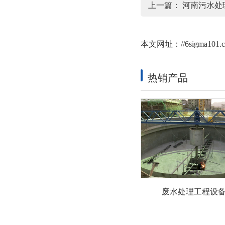
上一篇：
河南污水处
本文网址：
//6sigma101.
热销产品
废水处理工程设