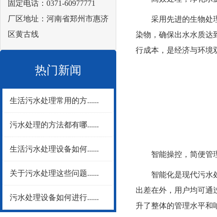
固定电话：0371-60977771
厂区地址：河南省郑州市惠济
采用先进的生物处理工
区黄古线
染物，确保出水水质达
行成本，是经济与环境
热门新闻
生活污水处理常用的方......
污水处理的方法都有哪......
生活污水处理设备如何......
智能操控，简便管
关于污水处理这些问题......
智能化是现代污水处理
出差在外，用户均可通
污水处理设备如何进行......
升了整体的管理水平和