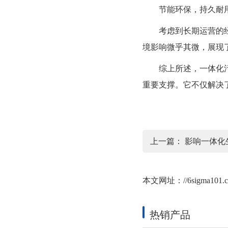
节能环保，持久耐
考虑到长期运营的经济
境影响微乎其微，展现
综上所述，一体化污水
重要支撑。它不仅解决
上一篇：
影响一体化
本文网址：
//6sigma101.
热销产品