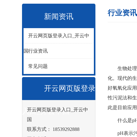
行业资讯
新闻资讯
开云网页版登录入口_开云中
国
行业资讯
常见问题
生物处理是
化。现代的生
开云网页版登录
好氧氧化应用
性污泥法和生
此是目前应用
开云网页版登录入口_开云中
入口_开云中国
国
什么是pH
联系方式： 18539292888
pH表示污水