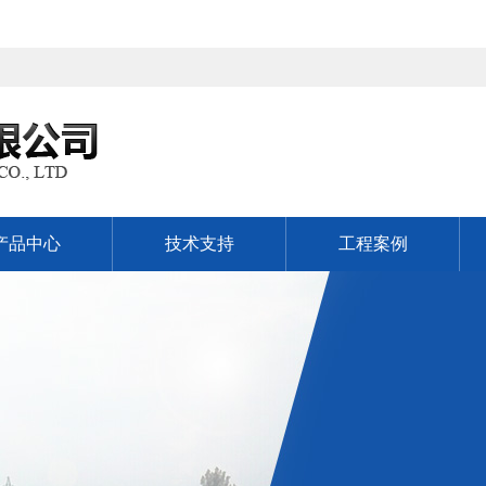
产品中心
技术支持
工程案例