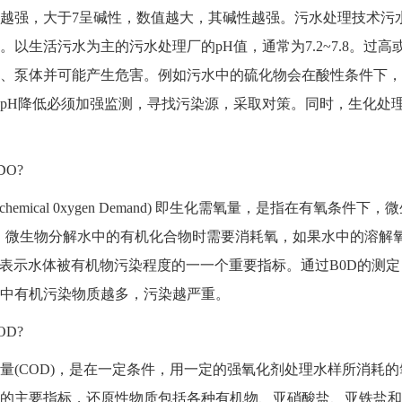
越强，大于7呈碱性，数值越大，其碱性越强。污水处理技术污
。以生活污水为主的污水处理厂的pH值，通常为7.2~7.8。过
、泵体并可能产生危害。例如污水中的硫化物会在酸性条件下，生
pH降低必须加强监测，寻找污染源，采取对策。同时，生化处理的
O?
ochemical 0xygen Demand) 即生化需氧量，是指在有
表示。微生物分解水中的有机化合物时需要消耗氧，如果水中的溶
接表示水体被有机物污染程度的一一个重要指标。通过B0D的测
中有机污染物质越多，污染越严重。
D?
COD)，是在一定条件，用一定的强氧化剂处理水样所消耗的
的主要指标，还原性物质包括各种有机物、亚硝酸盐、亚铁盐和