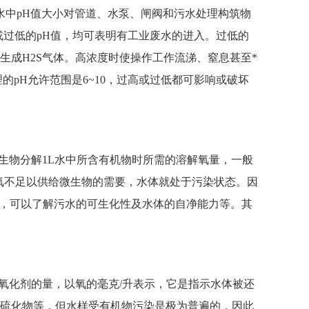
水中pH值大小对管道、水泵、闸阀和污水处理构筑物
高或过低的pH值，均可表明有工业废水的进入。过低的
成H2S气体。高浓度时使操作工作流涕、窒息甚至*
pH允许范围是6~10，过高或过低都可影响或破坏
氧条件下，微生物分解1L水中所含有机物时所需的溶解氧量，一般
解氧不足以供给微生物的需要，水体就处于污染状态。因
定，可以了解污水的可生化性及水体的自净能力等。其
氧化剂的量，以氧的毫克/升表示，它是指示水体被还
硫化物等，但水样受有机物污染是极为普遍的，因此