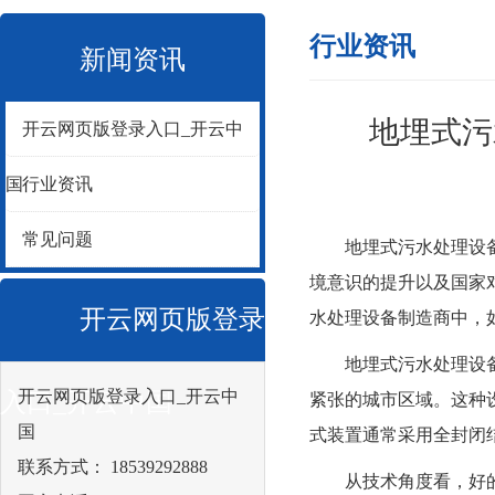
行业资讯
新闻资讯
地埋式污
开云网页版登录入口_开云中
国
行业资讯
常见问题
地埋式污水处理设
境意识的提升以及国家
开云网页版登录
水处理设备制造商中，
地埋式污水处理设备的
开云网页版登录入口_开云中
入口_开云中国
紧张的城市区域。这种
国
式装置通常采用全封闭
联系方式： 18539292888
从技术角度看，好的地