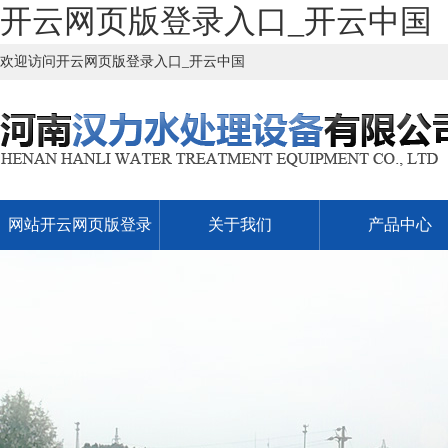
开云网页版登录入口_开云中国
欢迎访问开云网页版登录入口_开云中国
网站开云网页版登录
关于我们
产品中心
入口_开云中国