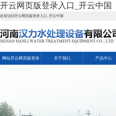
开云网页版登录入口_开云中国
欢迎访问开云网页版登录入口_开云中国
网站开云网页版登录
关于我们
产品中心
入口_开云中国