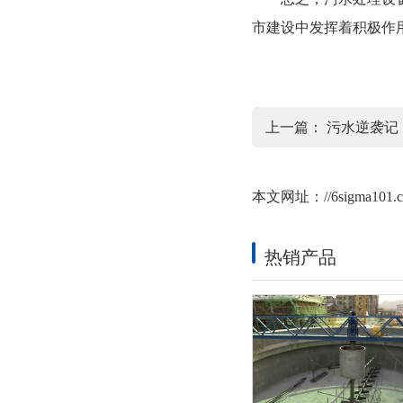
市建设中发挥着积极作
上一篇：
污水逆袭记
本文网址：
//6sigma101.
热销产品