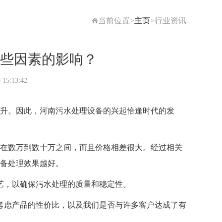
当前位置>
主页
>行业资讯
些因素的影响？
5:13:42
升。因此，
河南污水处理设备
的兴起恰逢时代的发
在数万到数十万之间，而且价格相差很大。经过相关
备处理效果越好。
艺，以确保污水处理的质量和稳定性。
虑产品的性价比，以及我们是否与许多客户达成了有