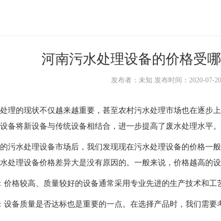
河南污水处理设备的价格受哪
发布者：未知 发布时间：2020-07-20 1
理的现状不仅越来越重要，甚至农村污水处理市场也在逐步上
设备将新设备与传统设备相结合，进一步提高了废水处理水平。
污水处理设备市场后，我们发现现在污水处理设备的价格一般
水处理设备价格差异大是没有原因的。一般来说，价格越高的设
价格较高、质量较好的设备通常采用专业先进的生产技术和工
设备质量是否达标也是重要的一点。在选择产品时，我们需要考