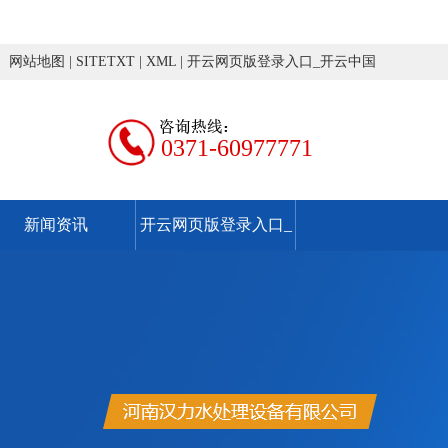
网站地图
|
SITETXT
|
XML
|
开云网页版登录入口_开云中国
0371-60977771
新闻资讯
开云网页版登录入口_
开云中国