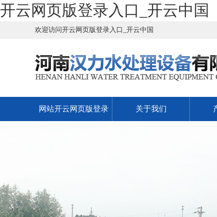
开云网页版登录入口_开云中国
欢迎访问开云网页版登录入口_开云中国
网站开云网页版登录
关于我们
入口_开云中国