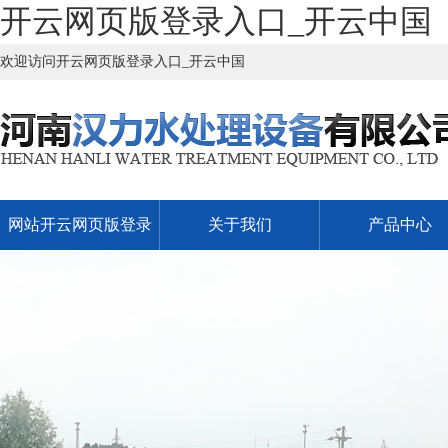
开云网页版登录入口_开云中国
欢迎访问开云网页版登录入口_开云中国
网站开云网页版登录
关于我们
产品中心
入口_开云中国