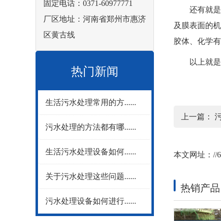
固定电话：0371-60977771
还有就是在
厂区地址：河南省郑州市惠济
及膜表面的机
区黄古线
胶体、化学有
以上就是关
热门新闻
生活污水处理常用的方......
上一篇：
污水处理的方法都有哪......
生活污水处理设备如何......
本文网址：
//
关于污水处理这些问题......
热销产品
污水处理设备如何进行......