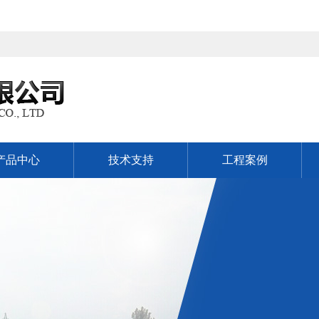
产品中心
技术支持
工程案例