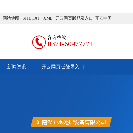
网站地图
|
SITETXT
|
XML
|
开云网页版登录入口_开云中国
0371-60977771
新闻资讯
开云网页版登录入口_
开云中国