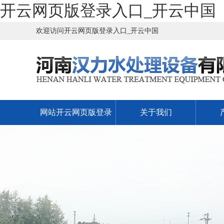
开云网页版登录入口_开云中国
欢迎访问开云网页版登录入口_开云中国
网站开云网页版登录
关于我们
入口_开云中国