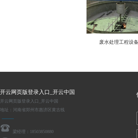
废水处理工程设
开云网页版登录入口_开云中国
开云网页版登录入口_开云中国
地址：河南省郑州市惠济区黄古线
梁经理：18503850880