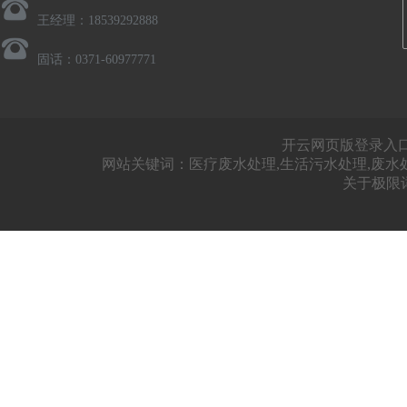
王经理：18539292888
固话：0371-60977771
开云网页版登录入口
网站关键词：医疗废水处理,生活污水处理,废水
关于极限