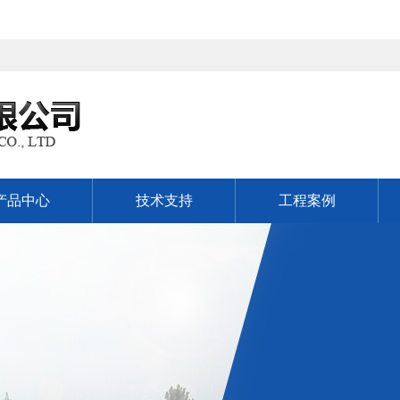
产品中心
技术支持
工程案例
页版登录入口_
开
开云中国
气浮机
水搅拌机
处理设备配件
水沉淀池