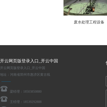
废水处理工程设备
开云网页版登录入口_开云中国
开云网页版登录入口_开云中国
地址：河南省郑州市惠济区黄古线
梁经理：18503850880
王经理：18539292888