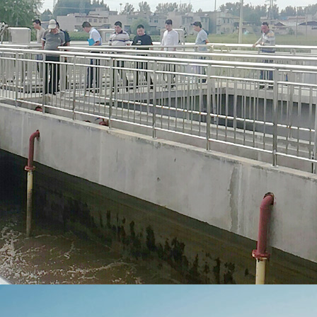
一体化污水处理
机械格栅