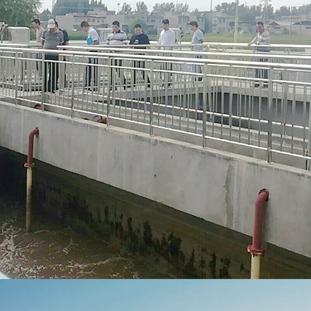
一体化污水处理
机械格栅