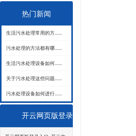
热门新闻
生活污水处理常用的方......
污水处理的方法都有哪......
生活污水处理设备如何......
关于污水处理这些问题......
污水处理设备如何进行......
开云网页版登录