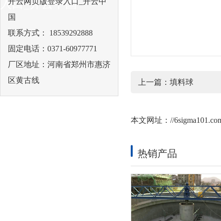
开云网页版登录入口_开云中
入口_开云中国
国
联系方式： 18539292888
固定电话：0371-60977771
厂区地址：河南省郑州市惠济
区黄古线
上一篇：
填料球
本文网址：
//6sigma101.com
热销产品