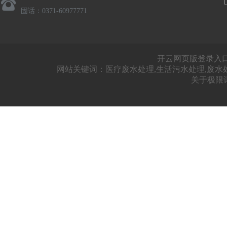
固话：0371-60977771
开云网页版登录入口
网站关键词：医疗废水处理,生活污水处理,废水
关于极限