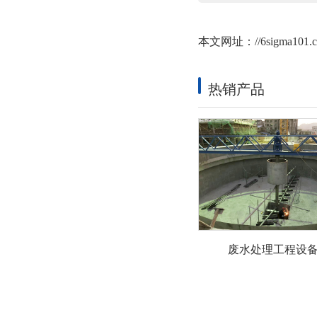
本文网址：
//6sigma101.
热销产品
废水处理工程设