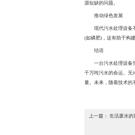
源短缺的问题。
推动绿色发展
现代污水处理设备不仅
(如磷肥)，这有助于
结语
一台污水处理设备凭借
千万吨污水的命运。无
量。未来，随着技术的
上一篇：
生活废水的