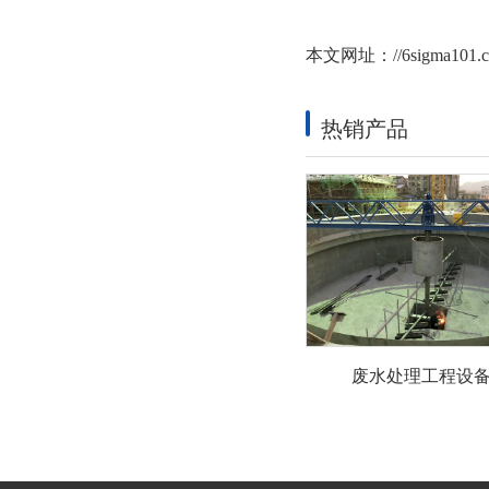
本文网址：
//6sigma101.
热销产品
废水处理工程设