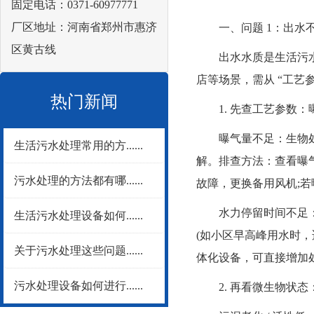
固定电话：0371-60977771
厂区地址：河南省郑州市惠济
一、问题 1：出水不达
区黄古线
出水水质是生活污水处理的
店等场景，需从 “工艺参
热门新闻
1. 先查工艺参数：
曝气量不足：生物处理
生活污水处理常用的方......
解。排查方法：查看曝气风
污水处理的方法都有哪......
故障，更换备用风机;
水力停留时间不足：污
生活污水处理设备如何......
(如小区早高峰用水时，
关于污水处理这些问题......
体化设备，可直接增加
污水处理设备如何进行......
2. 再看微生物状态