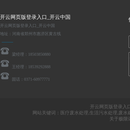
开云网页版登录入口_开云中国
开云网页版登录入口_开云中国
地址：河南省郑州市惠济区黄古线
梁经理：18503850880
王经理：18539292888
固话：0371-60977771
开云网页版登录入口
网站关键词：医疗废水处理,生活污水处理,废水
关于极限