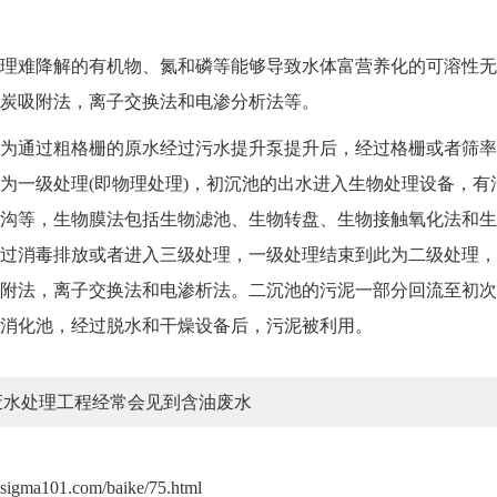
难降解的有机物、氮和磷等能够导致水体富营养化的可溶性无
炭吸附法，离子交换法和电渗分析法等。
通过粗格栅的原水经过污水提升泵提升后，经过格栅或者筛率
为一级处理(即物理处理)，初沉池的出水进入生物处理设备，有
沟等，生物膜法包括生物滤池、生物转盘、生物接触氧化法和生
过消毒排放或者进入三级处理，一级处理结束到此为二级处理，
附法，离子交换法和电渗析法。二沉池的污泥一部分回流至初次
消化池，经过脱水和干燥设备后，污泥被利用。
废水处理工程经常会见到含油废水
6sigma101.com/baike/75.html