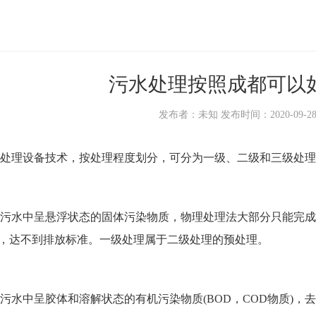
污水处理按照成都可以
发布者：未知 发布时间：2020-09-28 1
理设备技术，按处理程度划分，可分为一级、二级和三级处理
水中呈悬浮状态的固体污染物质，物理处理法大部分只能完成一
右，达不到排放标准。一级处理属于二级处理的预处理。
中呈胶体和溶解状态的有机污染物质(BOD，COD物质)，去