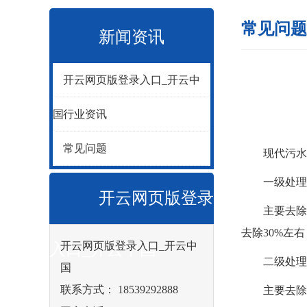
常见问题
新闻资讯
开云网页版登录入口_开云中
国
行业资讯
常见问题
现代污水处
一级处理
开云网页版登录
主要去除污
去除30%左
开云网页版登录入口_开云中
入口_开云中国
二级处理
国
联系方式： 18539292888
主要去除污水