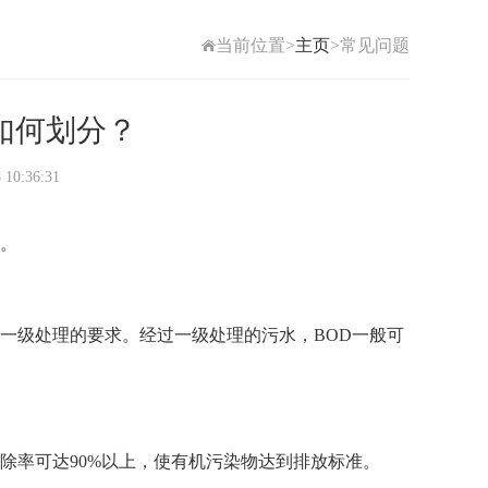
当前位置>
主页
>常见问题
如何划分？
0:36:31
。
级处理的要求。经过一级处理的污水，BOD一般可
除率可达90%以上，使有机污染物达到排放标准。