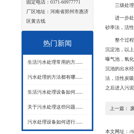
固定电话：0371-60977771
三级处理
厂区地址：河南省郑州市惠济
进一步处理
区黄古线
砂率法，活性
整个过程为
热门新闻
沉淀池，以上
曝气池，氧化
生活污水处理常用的方......
沉池的出水经
污水处理的方法都有哪......
法，活性炭吸
之后进入污泥
生活污水处理设备如何......
关于污水处理这些问题......
上一篇：
污水处理设备如何进行......
本文网址：
//