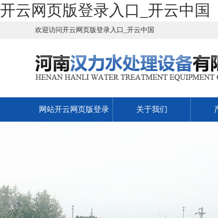
开云网页版登录入口_开云中国
欢迎访问开云网页版登录入口_开云中国
网站开云网页版登录
关于我们
入口_开云中国