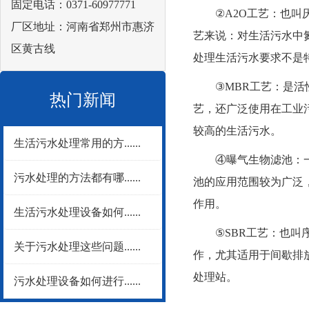
固定电话：0371-60977771
②A2O工艺：也叫厌
厂区地址：河南省郑州市惠济
艺来说：对生活污水中
区黄古线
处理生活污水要求不是
③MBR工艺：是活性
热门新闻
艺，还广泛使用在工业
较高的生活污水。
生活污水处理常用的方......
④曝气生物滤池：一种
污水处理的方法都有哪......
池的应用范围较为广泛
作用。
生活污水处理设备如何......
⑤SBR工艺：也叫序
关于污水处理这些问题......
作，尤其适用于间歇排
处理站。
污水处理设备如何进行......