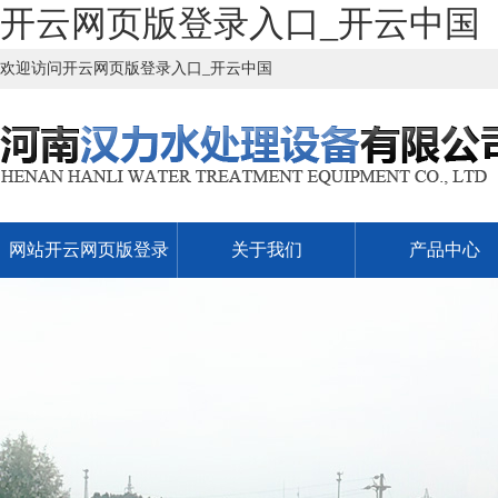
开云网页版登录入口_开云中国
欢迎访问开云网页版登录入口_开云中国
网站开云网页版登录
关于我们
产品中心
入口_开云中国